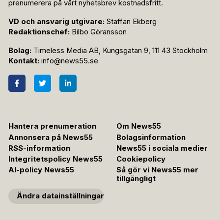
prenumerera på vårt nyhetsbrev kostnadsfritt.
VD och ansvarig utgivare:
Staffan Ekberg
Redaktionschef:
Bilbo Göransson
Bolag:
Timeless Media AB, Kungsgatan 9, 111 43 Stockholm
Kontakt:
info@news55.se
Hantera prenumeration
Om News55
Annonsera på News55
Bolagsinformation
RSS-information
News55 i sociala medier
Integritetspolicy News55
Cookiepolicy
AI-policy News55
Så gör vi News55 mer
tillgängligt
Ändra datainställningar