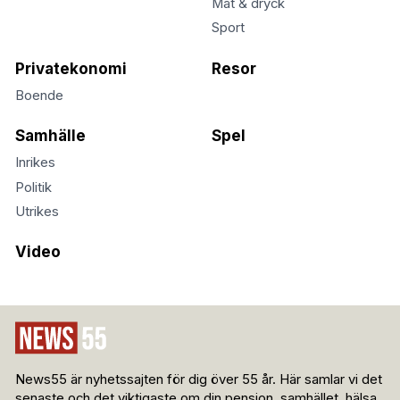
Mat & dryck
Sport
Privatekonomi
Resor
Boende
Samhälle
Spel
Inrikes
Politik
Utrikes
Video
News55 är nyhetssajten för dig över 55 år. Här samlar vi det
senaste och det viktigaste om din pension, samhället, hälsa