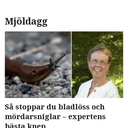
Mjöldagg
Så stoppar du bladlöss och
mördarsniglar – expertens
bästa knep