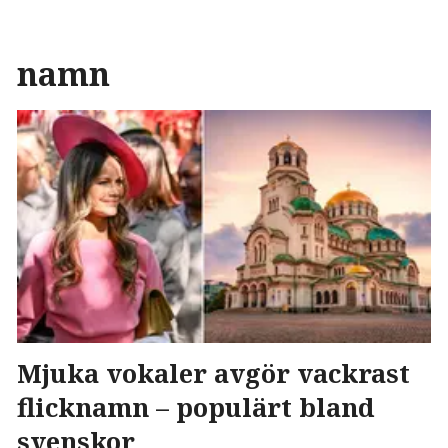
namn
Mjuka vokaler avgör vackrast
flicknamn – populärt bland
svenskor