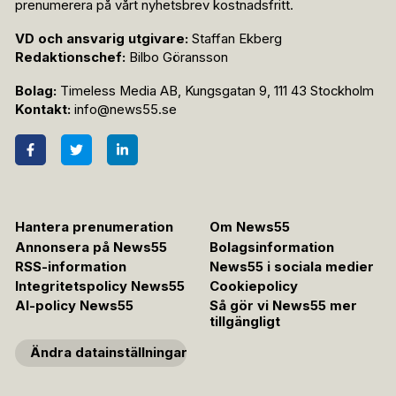
prenumerera på vårt nyhetsbrev kostnadsfritt.
VD och ansvarig utgivare:
Staffan Ekberg
Redaktionschef:
Bilbo Göransson
Bolag:
Timeless Media AB, Kungsgatan 9, 111 43 Stockholm
Kontakt:
info@news55.se
Hantera prenumeration
Om News55
Annonsera på News55
Bolagsinformation
RSS-information
News55 i sociala medier
Integritetspolicy News55
Cookiepolicy
AI-policy News55
Så gör vi News55 mer
tillgängligt
Ändra datainställningar