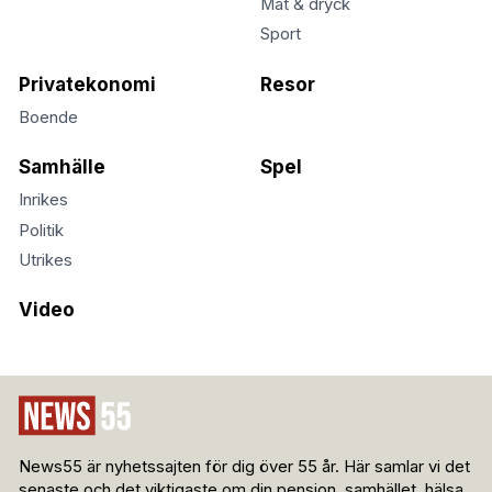
Mat & dryck
Sport
Privatekonomi
Resor
Boende
Samhälle
Spel
Inrikes
Politik
Utrikes
Video
News55 är nyhetssajten för dig över 55 år. Här samlar vi det
senaste och det viktigaste om din pension, samhället, hälsa