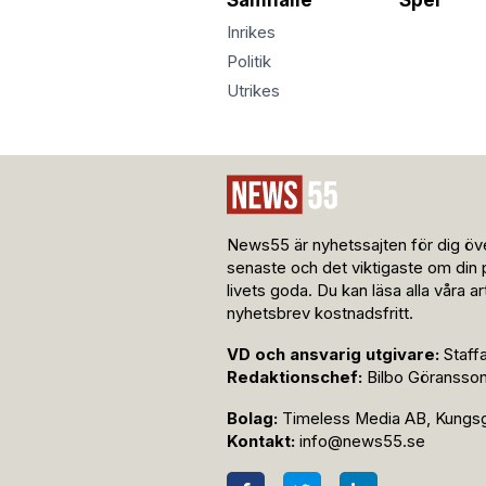
Inrikes
Politik
Utrikes
News55 är nyhetssajten för dig öve
senaste och det viktigaste om din 
livets goda. Du kan läsa alla våra a
nyhetsbrev kostnadsfritt.
VD och ansvarig utgivare:
Staff
Redaktionschef:
Bilbo Göransso
Bolag:
Timeless Media AB, Kungsga
Kontakt:
info@news55.se