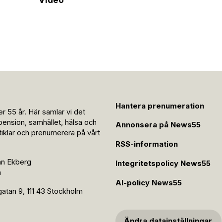
Hantera prenumeration
r 55 år. Här samlar vi det
pension, samhället, hälsa och
Annonsera på News55
rtiklar och prenumerera på vårt
RSS-information
an Ekberg
Integritetspolicy News55
n
AI-policy News55
tan 9, 111 43 Stockholm
Ändra datainställningar