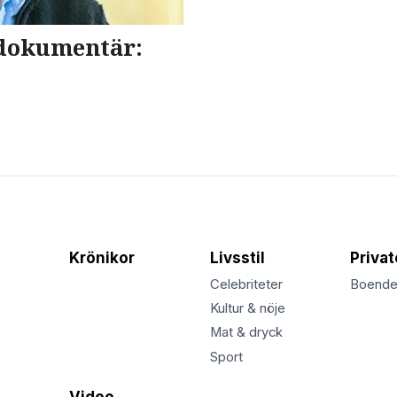
 dokumentär:
Krönikor
Livsstil
Priva
Celebriteter
Boend
Kultur & nöje
Mat & dryck
Sport
Video