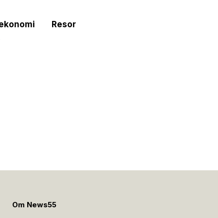
tekonomi
Resor
e
Om News55