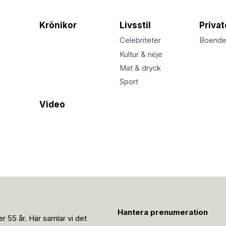
Krönikor
Livsstil
Priva
Celebriteter
Boend
Kultur & nöje
Mat & dryck
Sport
Video
Hantera prenumeration
r 55 år. Här samlar vi det