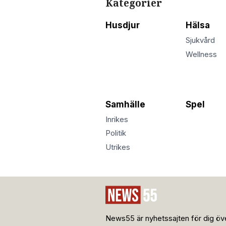
Kategorier
Husdjur
Hälsa
Sjukvård
Wellness
Samhälle
Spel
Inrikes
Politik
Utrikes
News55 är nyhetssajten för dig öve