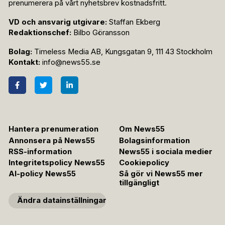
prenumerera på vårt nyhetsbrev kostnadsfritt.
VD och ansvarig utgivare:
Staffan Ekberg
Redaktionschef:
Bilbo Göransson
Bolag:
Timeless Media AB, Kungsgatan 9, 111 43 Stockholm
Kontakt:
info@news55.se
Hantera prenumeration
Om News55
Annonsera på News55
Bolagsinformation
RSS-information
News55 i sociala medier
Integritetspolicy News55
Cookiepolicy
AI-policy News55
Så gör vi News55 mer
tillgängligt
Ändra datainställningar