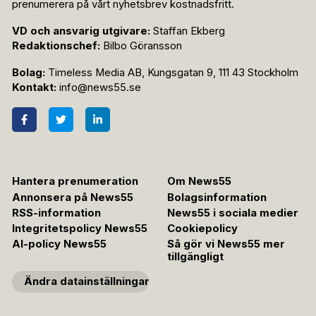
prenumerera på vårt nyhetsbrev kostnadsfritt.
VD och ansvarig utgivare:
Staffan Ekberg
Redaktionschef:
Bilbo Göransson
Bolag:
Timeless Media AB, Kungsgatan 9, 111 43 Stockholm
Kontakt:
info@news55.se
Hantera prenumeration
Om News55
Annonsera på News55
Bolagsinformation
RSS-information
News55 i sociala medier
Integritetspolicy News55
Cookiepolicy
AI-policy News55
Så gör vi News55 mer
tillgängligt
Ändra datainställningar