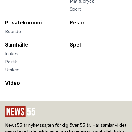
Mat & dryck
Sport
Privatekonomi
Resor
Boende
Samhälle
Spel
Inrikes
Politik
Utrikes
Video
News55 är nyhetssajten för dig över 55 år. Här samlar vi det
senaste och det viktigaste om din pension, samhället, hälsa