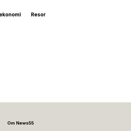
tekonomi
Resor
e
Om News55