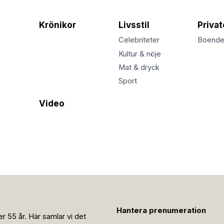
Krönikor
Livsstil
Priva
Celebriteter
Boend
Kultur & nöje
Mat & dryck
Sport
Video
Hantera prenumeration
r 55 år. Här samlar vi det