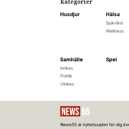
Kategorier
Husdjur
Hälsa
Sjukvård
Wellness
Samhälle
Spel
Inrikes
Politik
Utrikes
News55 är nyhetssajten för dig öve