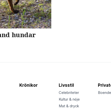
and hundar
Krönikor
Livsstil
Priva
Celebriteter
Boend
Kultur & nöje
Mat & dryck