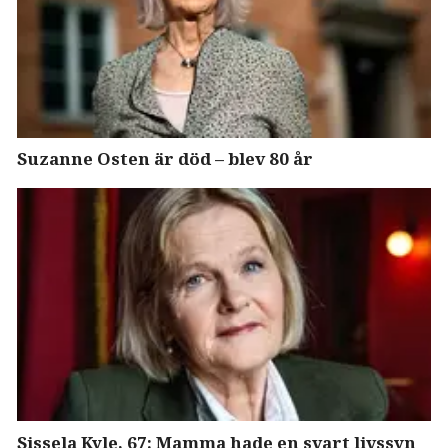
Suzanne Osten är död – blev 80 år
Sissela Kyle, 67: Mamma hade en svart livssyn