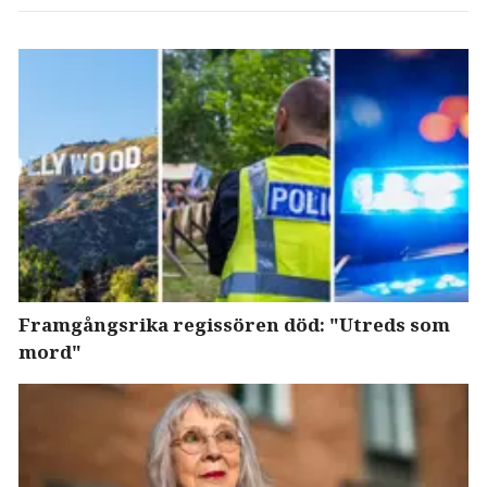
Framgångsrika regissören död: "Utreds som
mord"