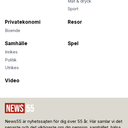
Mat & dryck
Sport
Privatekonomi
Resor
Boende
Samhälle
Spel
Inrikes
Politik
Utrikes
Video
News55 är nyhetssajten för dig över 55 år. Här samlar vi det
senaste och det viktigaste om din pension, samhället, hälsa