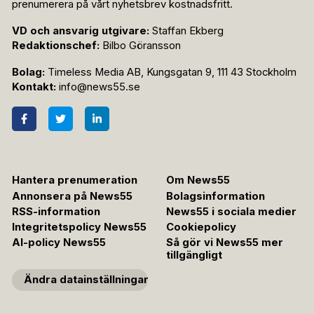
prenumerera på vårt nyhetsbrev kostnadsfritt.
VD och ansvarig utgivare:
Staffan Ekberg
Redaktionschef:
Bilbo Göransson
Bolag:
Timeless Media AB, Kungsgatan 9, 111 43 Stockholm
Kontakt:
info@news55.se
Hantera prenumeration
Om News55
Annonsera på News55
Bolagsinformation
RSS-information
News55 i sociala medier
Integritetspolicy News55
Cookiepolicy
AI-policy News55
Så gör vi News55 mer
tillgängligt
Ändra datainställningar