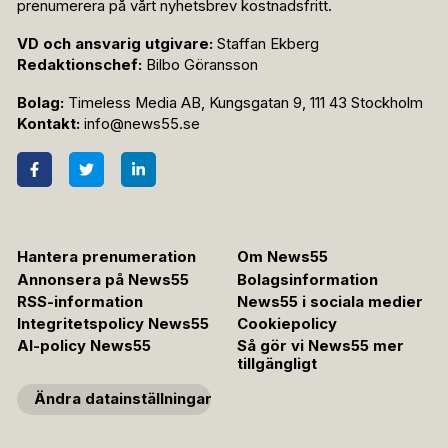
prenumerera på vårt nyhetsbrev kostnadsfritt.
VD och ansvarig utgivare:
Staffan Ekberg
Redaktionschef:
Bilbo Göransson
Bolag:
Timeless Media AB, Kungsgatan 9, 111 43 Stockholm
Kontakt:
info@news55.se
Hantera prenumeration
Om News55
Annonsera på News55
Bolagsinformation
RSS-information
News55 i sociala medier
Integritetspolicy News55
Cookiepolicy
AI-policy News55
Så gör vi News55 mer
tillgängligt
Ändra datainställningar