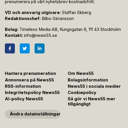
prenumerera på vårt nyhetsbrev kostnadsfritt.
VD och ansvarig utgivare:
Staffan Ekberg
Redaktionschef:
Bilbo Göransson
Bolag:
Timeless Media AB, Kungsgatan 9, 111 43 Stockholm
Kontakt:
info@news55.se
Hantera prenumeration
Om News55
Annonsera på News55
Bolagsinformation
RSS-information
News55 i sociala medier
Integritetspolicy News55
Cookiepolicy
AI-policy News55
Så gör vi News55 mer
tillgängligt
Ändra datainställningar