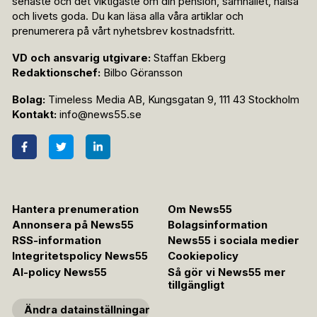
senaste och det viktigaste om din pension, samhället, hälsa
och livets goda. Du kan läsa alla våra artiklar och
prenumerera på vårt nyhetsbrev kostnadsfritt.
VD och ansvarig utgivare:
Staffan Ekberg
Redaktionschef:
Bilbo Göransson
Bolag:
Timeless Media AB, Kungsgatan 9, 111 43 Stockholm
Kontakt:
info@news55.se
Hantera prenumeration
Om News55
Annonsera på News55
Bolagsinformation
RSS-information
News55 i sociala medier
Integritetspolicy News55
Cookiepolicy
AI-policy News55
Så gör vi News55 mer
tillgängligt
Ändra datainställningar