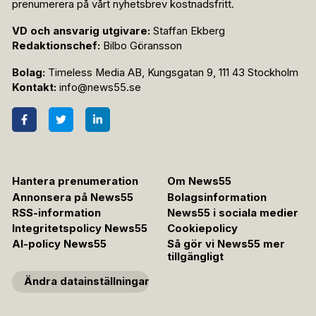
prenumerera på vårt nyhetsbrev kostnadsfritt.
VD och ansvarig utgivare:
Staffan Ekberg
Redaktionschef:
Bilbo Göransson
Bolag:
Timeless Media AB, Kungsgatan 9, 111 43 Stockholm
Kontakt:
info@news55.se
Hantera prenumeration
Om News55
Annonsera på News55
Bolagsinformation
RSS-information
News55 i sociala medier
Integritetspolicy News55
Cookiepolicy
AI-policy News55
Så gör vi News55 mer
tillgängligt
Ändra datainställningar