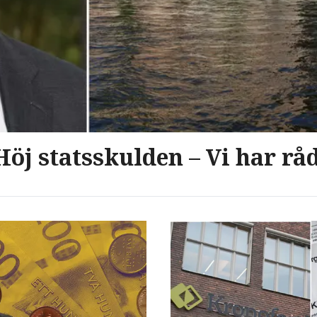
Höj statsskulden – Vi har rå