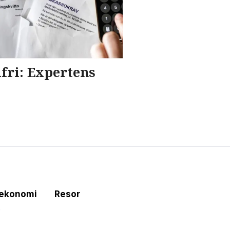
dfri: Expertens
tekonomi
Resor
e