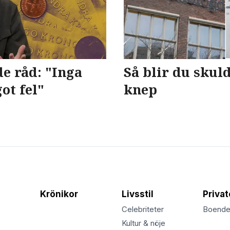
e råd: "Inga
Så blir du skul
ot fel"
knep
Krönikor
Livsstil
Priva
Celebriteter
Boend
Kultur & nöje