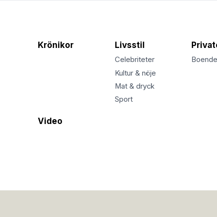
Krönikor
Livsstil
Priva
Celebriteter
Boend
Kultur & nöje
Mat & dryck
Sport
Video