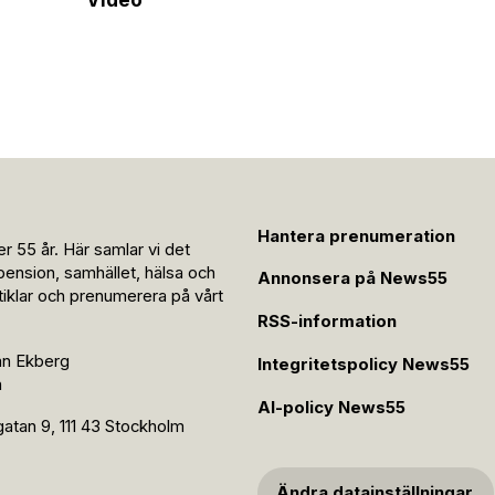
Hantera prenumeration
r 55 år. Här samlar vi det
pension, samhället, hälsa och
Annonsera på News55
rtiklar och prenumerera på vårt
RSS-information
an Ekberg
Integritetspolicy News55
n
AI-policy News55
tan 9, 111 43 Stockholm
Ändra datainställningar