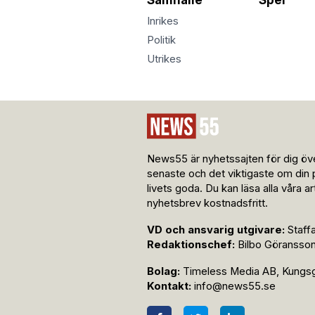
Inrikes
Politik
Utrikes
News55 är nyhetssajten för dig öve
senaste och det viktigaste om din 
livets goda. Du kan läsa alla våra a
nyhetsbrev kostnadsfritt.
VD och ansvarig utgivare:
Staff
Redaktionschef:
Bilbo Göransso
Bolag:
Timeless Media AB, Kungsga
Kontakt:
info@news55.se