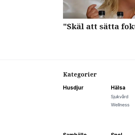
"Skäl att sätta fo
Kategorier
Husdjur
Hälsa
Sjukvård
Wellness
Samhälle
Spel