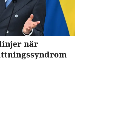
linjer när
attningssyndrom