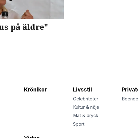
kus på äldre"
Krönikor
Livsstil
Priva
Celebriteter
Boend
Kultur & nöje
Mat & dryck
Sport
Video