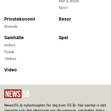
Mat & dryck
Sport
Privatekonomi
Resor
Boende
Samhälle
Spel
Inrikes
Politik
Utrikes
Video
News55 är nyhetssajten för dig över 55 år. Här samlar vi det
senaste och det viktigaste om din pension, samhället, hälsa