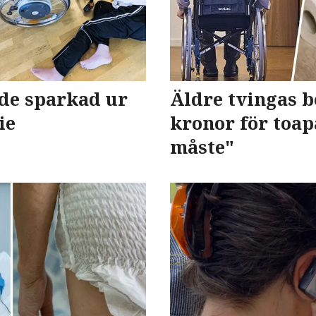
de sparkad ur
Äldre tvingas b
ie
kronor för toap
måste"