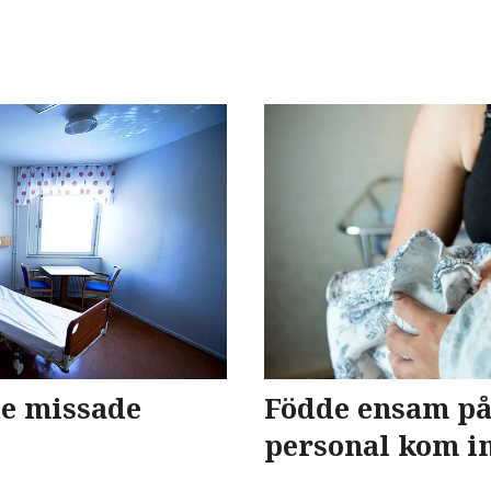
de missade
Födde ensam på 
personal kom in