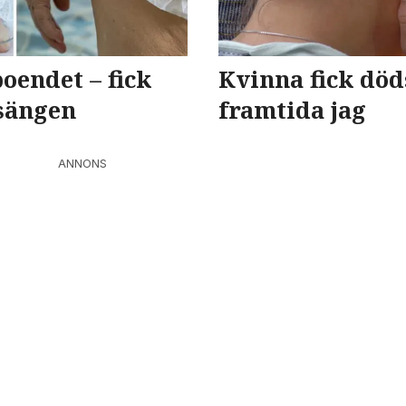
oendet – fick
Kvinna fick döds
 sängen
framtida jag
ANNONS