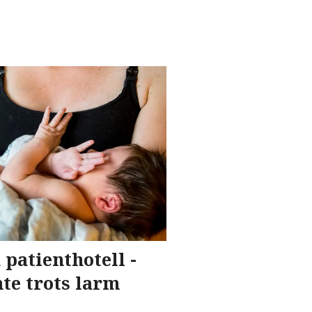
patienthotell -
te trots larm