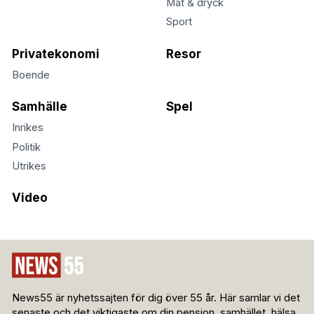
Mat & dryck
Sport
Privatekonomi
Resor
Boende
Samhälle
Spel
Inrikes
Politik
Utrikes
Video
News55 är nyhetssajten för dig över 55 år. Här samlar vi det
senaste och det viktigaste om din pension, samhället, hälsa