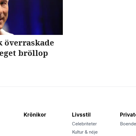
 överraskade
eget bröllop
Krönikor
Livsstil
Priva
Celebriteter
Boend
Kultur & nöje