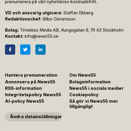
prenumerera på vårt nyhetsbrev kostnadsfritt.
VD och ansvarig utgivare:
Staffan Ekberg
Redaktionschef:
Bilbo Göransson
Bolag:
Timeless Media AB, Kungsgatan 9, 111 43 Stockholm
Kontakt:
info@news55.se
Hantera prenumeration
Om News55
Annonsera på News55
Bolagsinformation
RSS-information
News55 i sociala medier
Integritetspolicy News55
Cookiepolicy
AI-policy News55
Så gör vi News55 mer
tillgängligt
Ändra datainställningar