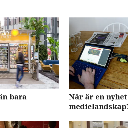
än bara
När är en nyhet
medielandskap