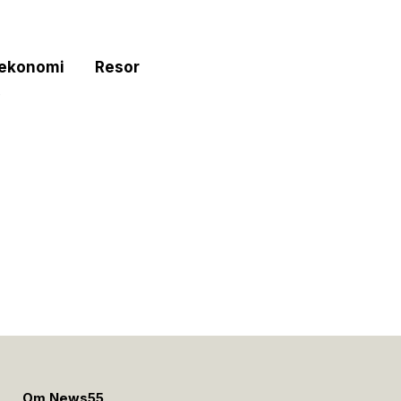
tekonomi
Resor
e
Om News55