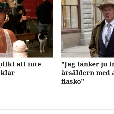
likt att inte
"Jag tänker ju in
iklar
årsåldern med a
fiasko"