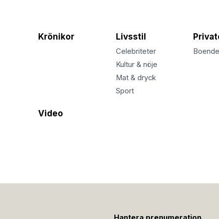
Krönikor
Livsstil
Priva
Celebriteter
Boend
Kultur & nöje
Mat & dryck
Sport
Video
Hantera prenumeration