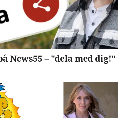
på News55 – "dela med dig!"