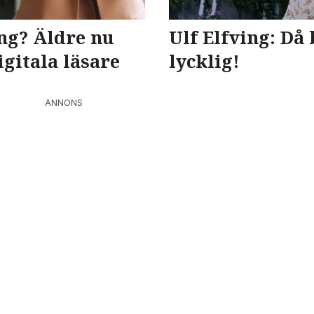
ng? Äldre nu
Ulf Elfving: Då 
gitala läsare
lycklig!
ANNONS