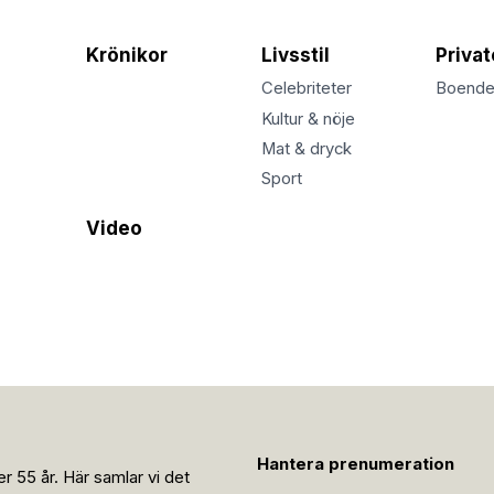
Krönikor
Livsstil
Priva
Celebriteter
Boend
Kultur & nöje
Mat & dryck
Sport
Video
Hantera prenumeration
r 55 år. Här samlar vi det