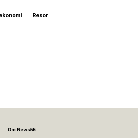
tekonomi
Resor
e
Om News55