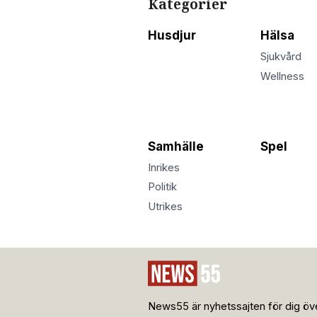
Kategorier
Husdjur
Hälsa
Sjukvård
Wellness
Samhälle
Spel
Inrikes
Politik
Utrikes
News55 är nyhetssajten för dig öve