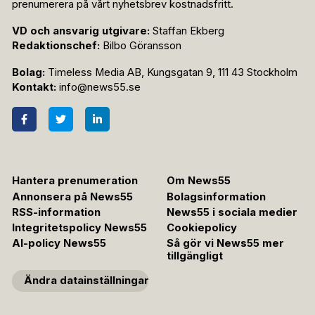
prenumerera på vårt nyhetsbrev kostnadsfritt.
VD och ansvarig utgivare:
Staffan Ekberg
Redaktionschef:
Bilbo Göransson
Bolag:
Timeless Media AB, Kungsgatan 9, 111 43 Stockholm
Kontakt:
info@news55.se
Hantera prenumeration
Om News55
Annonsera på News55
Bolagsinformation
RSS-information
News55 i sociala medier
Integritetspolicy News55
Cookiepolicy
AI-policy News55
Så gör vi News55 mer
tillgängligt
Ändra datainställningar