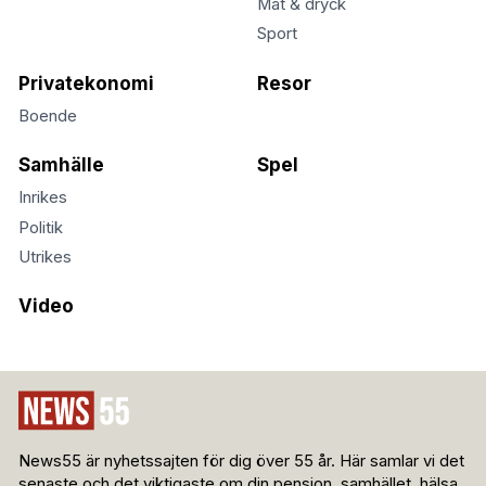
Mat & dryck
Sport
Privatekonomi
Resor
Boende
Samhälle
Spel
Inrikes
Politik
Utrikes
Video
News55 är nyhetssajten för dig över 55 år. Här samlar vi det
senaste och det viktigaste om din pension, samhället, hälsa