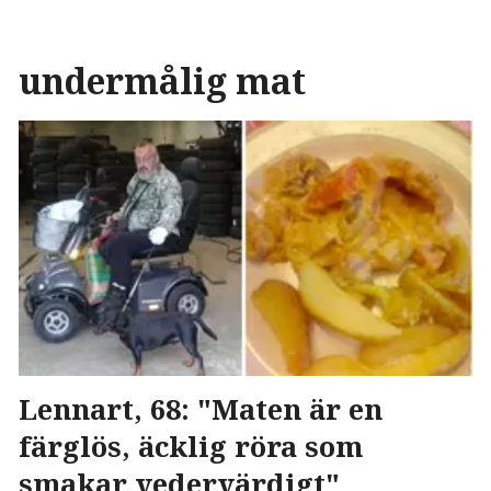
undermålig mat
Lennart, 68: "Maten är en
färglös, äcklig röra som
smakar vedervärdigt"