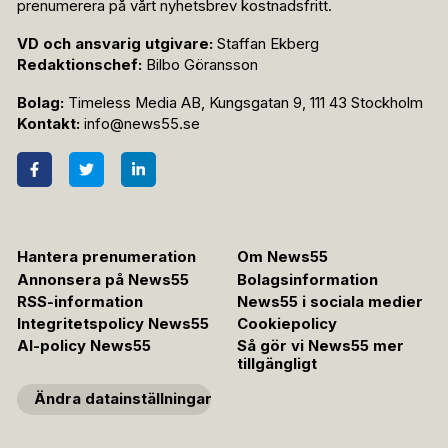
prenumerera på vårt nyhetsbrev kostnadsfritt.
VD och ansvarig utgivare:
Staffan Ekberg
Redaktionschef:
Bilbo Göransson
Bolag:
Timeless Media AB, Kungsgatan 9, 111 43 Stockholm
Kontakt:
info@news55.se
Hantera prenumeration
Om News55
Annonsera på News55
Bolagsinformation
RSS-information
News55 i sociala medier
Integritetspolicy News55
Cookiepolicy
AI-policy News55
Så gör vi News55 mer
tillgängligt
Ändra datainställningar