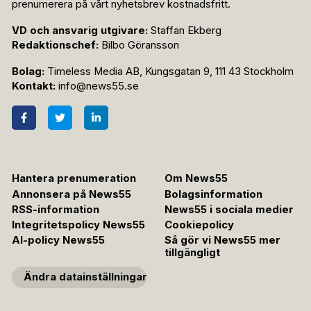
prenumerera på vårt nyhetsbrev kostnadsfritt.
VD och ansvarig utgivare:
Staffan Ekberg
Redaktionschef:
Bilbo Göransson
Bolag:
Timeless Media AB, Kungsgatan 9, 111 43 Stockholm
Kontakt:
info@news55.se
Hantera prenumeration
Om News55
Annonsera på News55
Bolagsinformation
RSS-information
News55 i sociala medier
Integritetspolicy News55
Cookiepolicy
AI-policy News55
Så gör vi News55 mer
tillgängligt
Ändra datainställningar