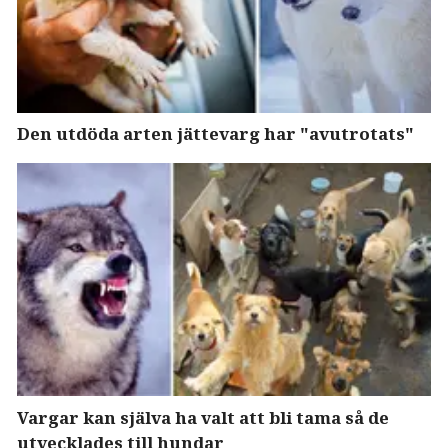
Den utdöda arten jättevarg har "avutrotats"
Vargar kan själva ha valt att bli tama så de
utvecklades till hundar