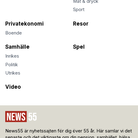
Mat & dryck
Sport
Privatekonomi
Resor
Boende
Samhälle
Spel
Inrikes
Politik
Utrikes
Video
News55 är nyhetssajten för dig över 55 år. Här samlar vi det
senaste och det viktigaste om din pension, samhället, hälsa