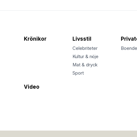
Krönikor
Livsstil
Priva
Celebriteter
Boend
Kultur & nöje
Mat & dryck
Sport
Video