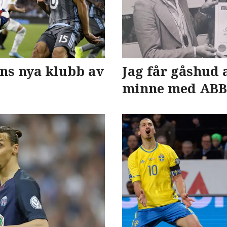
ans nya klubb av
Jag får gåshud 
minne med AB