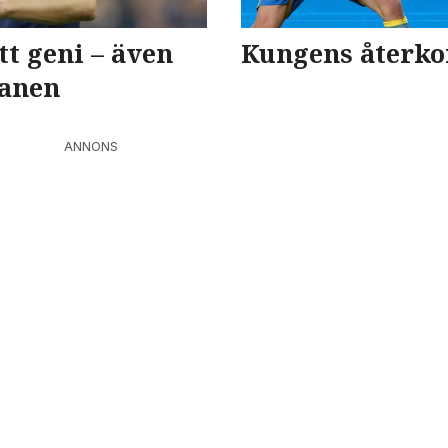
tt geni – även
Kungens återk
lanen
ANNONS