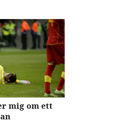
r mig om ett
tan