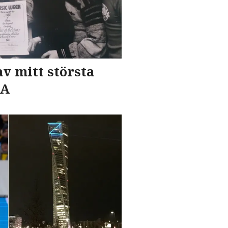
av mitt största
BA