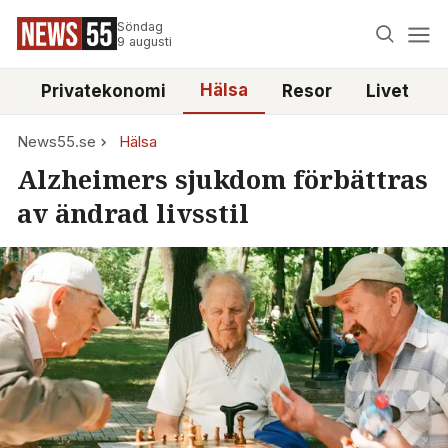
Söndag
9 augusti
Hälsa
e
Privatekonomi
Resor
Livet
News55.se
Hälsa
Alzheimers sjukdom förbättras
av ändrad livsstil