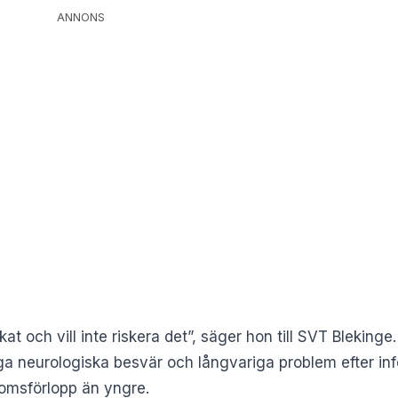
ANNONS
t och vill inte riskera det”, säger hon till
SVT Blekinge
.
liga neurologiska besvär och långvariga problem efter in
kdomsförlopp än yngre.