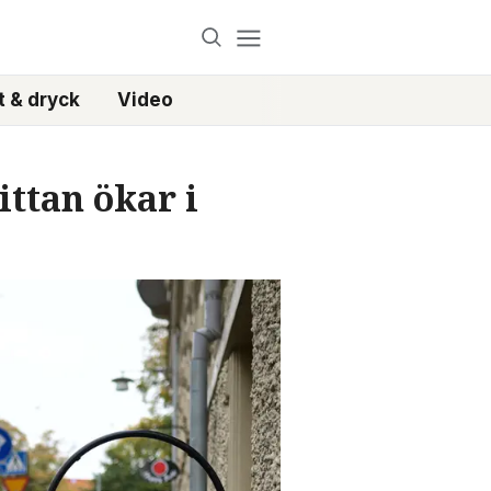
 & dryck
Video
ttan ökar i