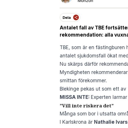
Monzón
Dela
Antalet fall av TBE fortsätt
rekommendation: alla vuxna 
TBE, som är en fästingburen hj
antalet sjukdomsfall ökat me
Nu skärps därför rekommendat
Myndigheten rekommenderar
smittan förekommer.
Blekinge pekas ut som ett av d
MISSA INTE:
Experten larmar 
”Vill inte riskera det”
Många som bor i utsatta område
I Karlskrona är
Nathalie Ivar