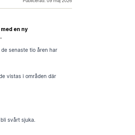
Publicerad:
09 maj 2026
t med en ny
.
r de senaste tio åren har
e vistas i områden där
li svårt sjuka.