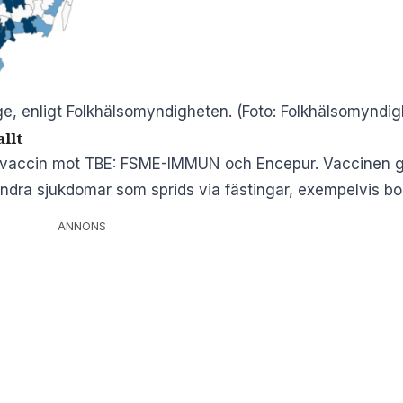
ge, enligt Folkhälsomyndigheten. (Foto: Folkhälsomyndi
llt
å vaccin mot TBE: FSME-IMMUN och Encepur. Vaccinen g
ndra sjukdomar som sprids via fästingar, exempelvis bor
ANNONS