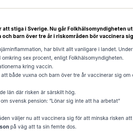
er att stiga i Sverige. Nu går Folkhälsomyndigheten u
och barn över tre år i riskområden bör vaccinera sig
ärninflammation, har blivit allt vanligare i landet. Unde
d omkring sex procent, enligt Folkhälsomyndigheten.
ionerna kring vaccin.
 att
både vuxna och barn över tre år vaccinerar sig
om d
e län där risken är särskilt hög.
om svensk pension: ”Lönar sig inte att ha arbetat”
n väljer nu att vaccinera sig för att minska risken att b
sson
på väg att ta sin femte dos.