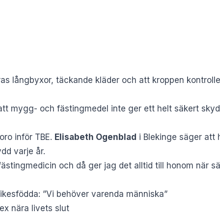
 långbyxor, täckande kläder och att kroppen kontrollera
t mygg- och fästingmedel inte ger ett helt säkert skyd
oro inför TBE.
Elisabeth Ogenblad
i Blekinge säger att 
dd varje år.
fästingmedicin och då ger jag det alltid till honom när s
ikesfödda: ”Vi behöver varenda människa”
x nära livets slut