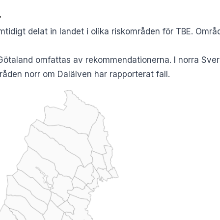
r
idigt delat in landet i olika riskområden för TBE. Omr
Götaland omfattas av rekommendationerna. I norra Sveri
den norr om Dalälven har rapporterat fall.