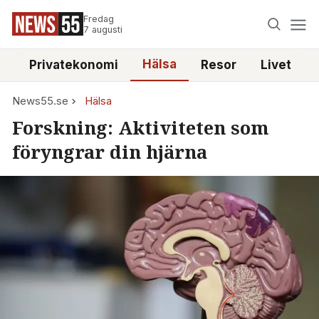
Fredag
7 augusti
Hälsa
e
Privatekonomi
Resor
Livet
News55.se
Hälsa
Forskning: Aktiviteten som
föryngrar din hjärna