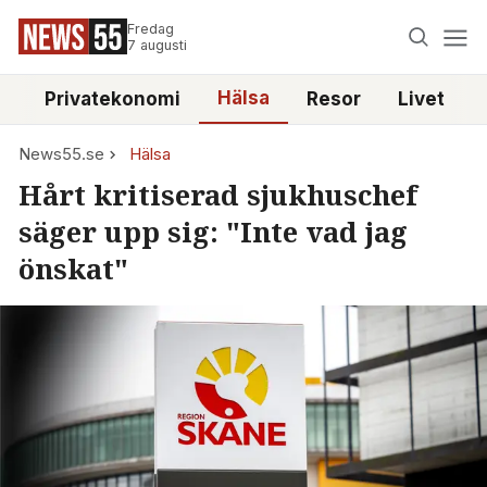
Fredag
7 augusti
Hälsa
e
Privatekonomi
Resor
Livet
News55.se
Hälsa
Hårt kritiserad sjukhuschef
säger upp sig: "Inte vad jag
önskat"