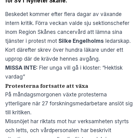
för SVT Nyheter Skåne.
Beskedet kommer efter flera dagar av växande
intern kritik. Förra veckan valde sju sektionschefer
inom Region Skånes cancervård att lämna sina
tjänster i protest mot
Silke Engelholms
ledarskap.
Kort därefter skrev över hundra läkare under ett
upprop där de krävde hennes avgång.
MISSA INTE:
Fler unga vill gå i kloster: “Hektisk
vardag”
Protesterna fortsatte att växa
På måndagsmorgonen växte protesterna
ytterligare när
27 forskningsmedarbetare
anslöt sig
till kritiken.
Missnöjet har riktats mot hur verksamheten styrts
och letts, och vårdpersonalen har beskrivit