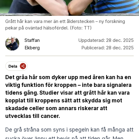
Grått hår kan vara mer än ett ålderstecken – ny forskning
pekar på oväntad hälsofördel. (Foto: TT)
Staffan
Uppdaterad:
28 dec. 2025
Ekberg
Publicerad:
28 dec. 2025
Dela
Det gråa hår som dyker upp med åren kan ha en
viktig funktion för kroppen – inte bara signalera
tidens gång. Studier visar att grått hår kan vara
kopplat till kroppens sätt att skydda sig mot
skadade celler som annars riskerar att
utvecklas till cancer.
De grå stråna som syns i spegeln kan få många att
sucka över ännu ett bevis på att tiden går. Men