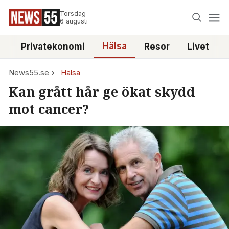
Torsdag
6 augusti
Hälsa
e
Privatekonomi
Resor
Livet
News55.se
Hälsa
Kan grått hår ge ökat skydd
mot cancer?