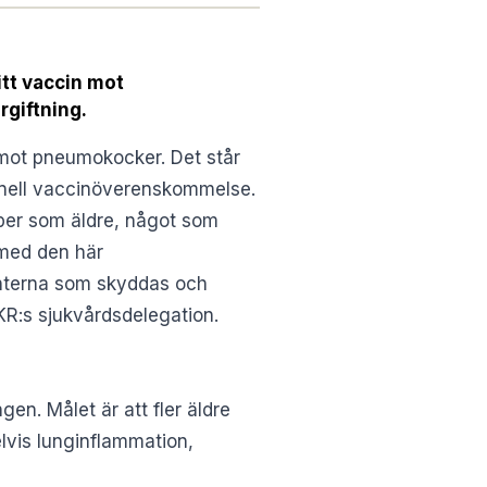
itt vaccin mot
rgiftning.
 mot pneumokocker. Det står
nell vaccinöverenskommelse.
pper som äldre, något som
 med den här
ienterna som skyddas och
SKR:s sjukvårdsdelegation.
gen. Målet är att fler äldre
lvis lunginflammation,