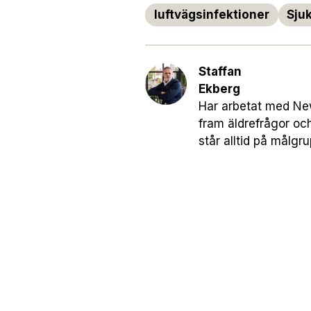
luftvägsinfektioner
Sju
Staffan
Ekberg
Har arbetat med News
fram äldrefrågor oc
står alltid på målgr