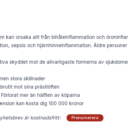
 kan orsaka allt från bihåleinflammation och öroninflamm
ion, sepsis och hjärnhinneinflammation. Äldre personer 
tiva skyddet mot de allvarligaste formerna av sjukdome
 men stora skillnader
brutit mot sina prästlöften
: Förlorat mer än hälften av köparna
 pension kan kosta dig 100 000 kronor
hetsbrev är kostnadsfritt:
Prenumerera