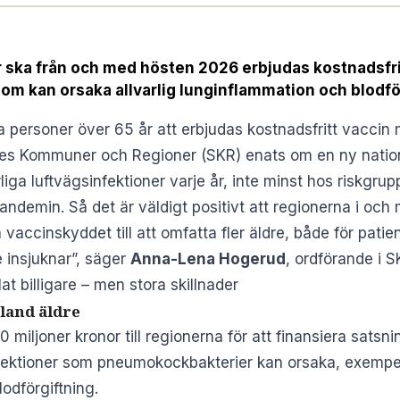
år ska från och med hösten 2026 erbjudas kostnadsfr
m kan orsaka allvarlig lunginflammation och blodfö
 personer över 65 år att erbjudas kostnadsfritt vaccin
es Kommuner och Regioner (SKR)
enats om en ny natio
iga luftvägsinfektioner varje år, inte minst hos riskgru
pandemin. Så det är väldigt positivt att regionerna i och
accinskyddet till att omfatta fler äldre, både för pat
 insjuknar”, säger
Anna-Lena Hogerud
, ordförande i 
at billigare – men stora skillnader
land äldre
miljoner kronor till regionerna för att finansiera satsnin
nfektioner som pneumokockbakterier kan orsaka, exempe
odförgiftning.