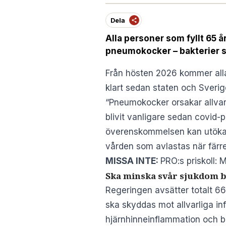
Dela
Alla personer som fyllt 65 
pneumokocker – bakterier so
Från hösten 2026 kommer alla
klart sedan staten och
Sverig
“Pneumokocker orsakar allvarl
blivit vanligare sedan covid-
överenskommelsen kan utöka v
vården som avlastas när färre
MISSA INTE:
PRO:s priskoll: M
Ska minska svår sjukdom b
Regeringen avsätter totalt 660 
ska skyddas mot allvarliga i
hjärnhinneinflammation och bl