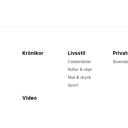
Krönikor
Livsstil
Priva
Celebriteter
Boend
Kultur & nöje
Mat & dryck
Sport
Video