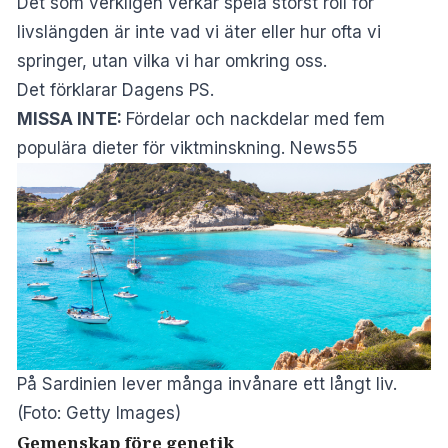
Det som verkligen verkar spela störst roll för
livslängden är inte vad vi äter eller hur ofta vi
springer, utan vilka vi har omkring oss.
Det förklarar
Dagens PS
.
MISSA INTE:
Fördelar och nackdelar med fem
populära dieter för viktminskning. News55
På Sardinien lever många invånare ett långt liv.
(Foto: Getty Images)
Gemenskap före genetik