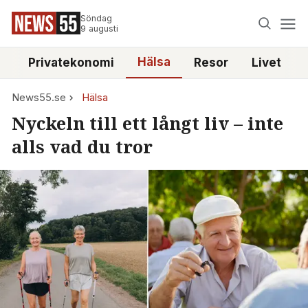
Söndag
9 augusti
Hälsa
e
Privatekonomi
Resor
Livet
News55.se
Hälsa
Nyckeln till ett långt liv – inte
alls vad du tror