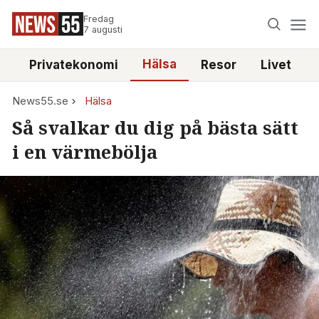
Fredag
7 augusti
Hälsa
e
Privatekonomi
Resor
Livet
News55.se
Hälsa
Så svalkar du dig på bästa sätt
i en värmebölja