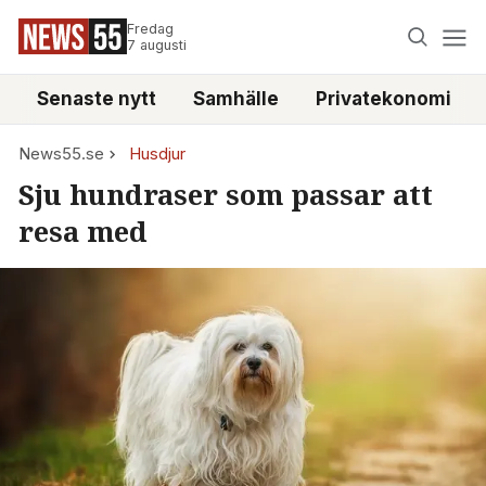
Fredag
7 augusti
Senaste nytt
Samhälle
Privatekonomi
News55.se
Husdjur
Sju hundraser som passar att
resa med