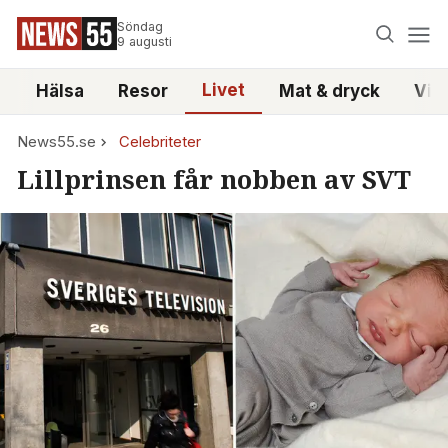
Söndag
9 augusti
Livet
i
Hälsa
Resor
Mat & dryck
Vid
News55.se
Celebriteter
Lillprinsen får nobben av SVT