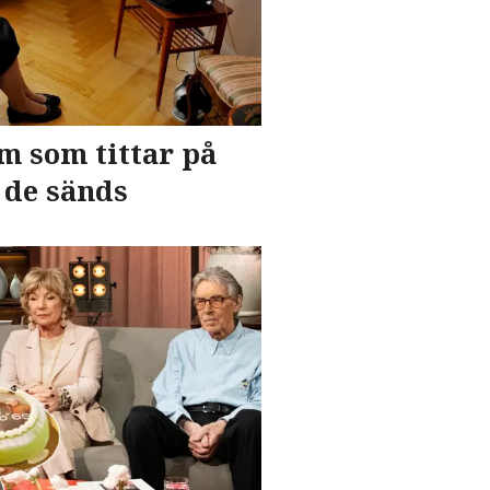
m som tittar på
 de sänds