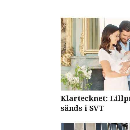
Klartecknet: Lill
sänds i SVT