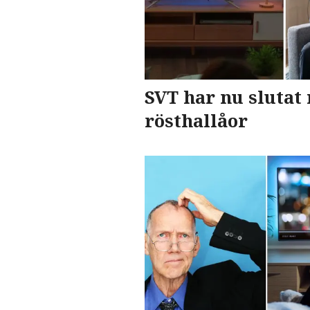
SVT har nu slutat
rösthallåor