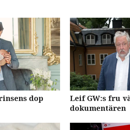
prinsens dop
Leif GW:s fru v
dokumentären