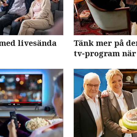
 med livesända
Tänk mer på de
tv-program när