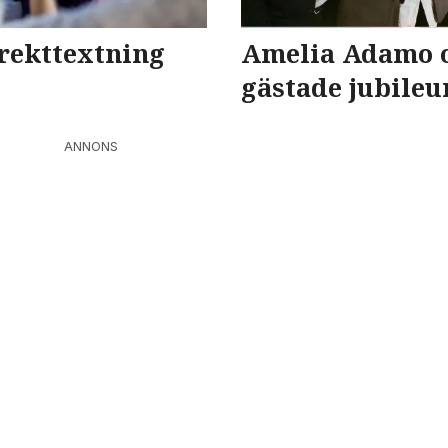
irekttextning
Amelia Adamo o
gästade jubileu
ANNONS