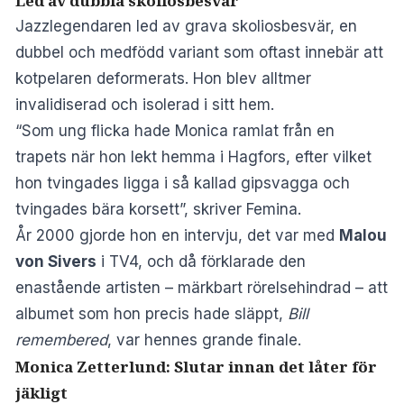
Led av dubbla skoliosbesvär
Jazzlegendaren led av grava skoliosbesvär, en
dubbel och medfödd variant som oftast innebär att
kotpelaren deformerats. Hon blev alltmer
invalidiserad och isolerad i sitt hem.
“Som ung flicka hade Monica ramlat från en
trapets när hon lekt hemma i Hagfors, efter vilket
hon tvingades ligga i så kallad gipsvagga och
tvingades bära korsett”, skriver Femina.
År 2000 gjorde hon en intervju, det var med
Malou
von Sivers
i TV4, och då förklarade den
enastående artisten – märkbart rörelsehindrad – att
albumet som hon precis hade släppt,
Bill
remembered
, var hennes grande finale.
Monica Zetterlund: Slutar innan det låter för
jäkligt