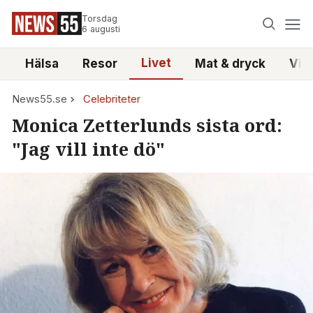
Torsdag
6 augusti
Livet
i
Hälsa
Resor
Mat & dryck
Vid
News55.se
Celebriteter
Monica Zetterlunds sista ord:
"Jag vill inte dö"