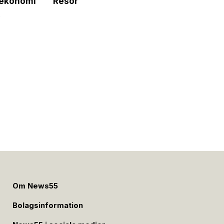
tekonomi
Resor
e
Om News55
Bolagsinformation