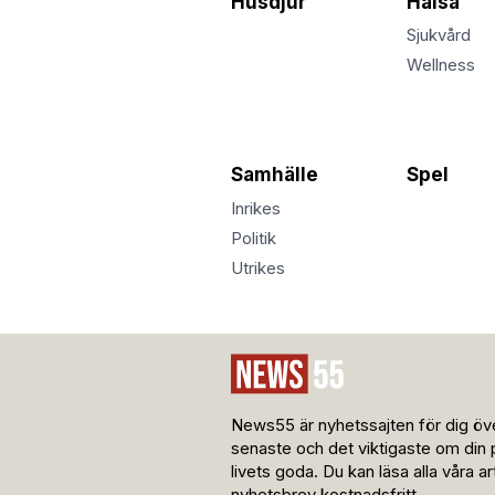
Husdjur
Hälsa
Sjukvård
Wellness
Samhälle
Spel
Inrikes
Politik
Utrikes
News55 är nyhetssajten för dig öve
senaste och det viktigaste om din 
livets goda. Du kan läsa alla våra a
nyhetsbrev kostnadsfritt.