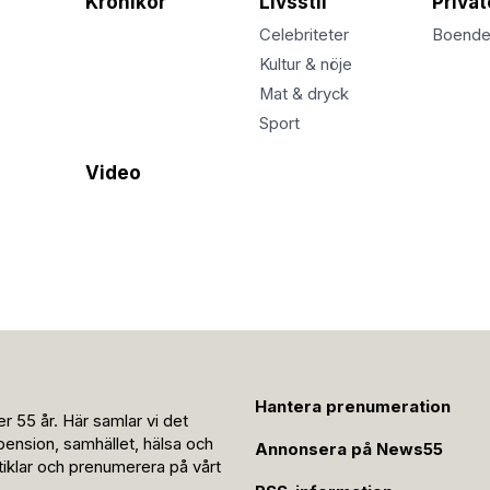
Krönikor
Livsstil
Priva
Celebriteter
Boend
Kultur & nöje
Mat & dryck
Sport
Video
Hantera prenumeration
r 55 år. Här samlar vi det
pension, samhället, hälsa och
Annonsera på News55
rtiklar och prenumerera på vårt