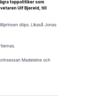
ågra toppolitiker som
etaren Ulf Bjereld, till
lillprinsen döps. Likaså Jonas
tiernas.
a prinsessan Madeleine och