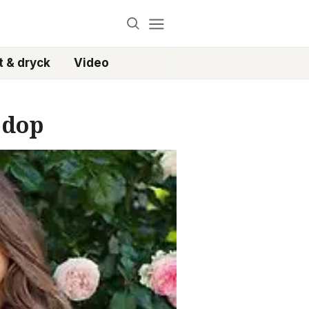
 & dryck
Video
s dop