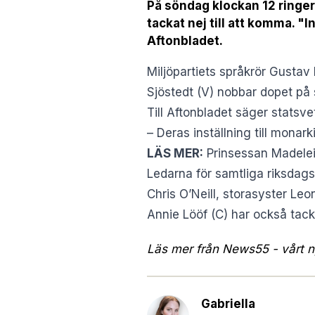
På söndag klockan 12 ringer
tackat nej till att komma. "I
Aftonbladet.
Miljöpartiets språkrör Gustav 
Sjöstedt (V) nobbar dopet på
Till
Aftonbladet
säger statsveta
– Deras inställning till monar
LÄS MER:
Prinsessan Madelei
Ledarna för samtliga riksdags
Chris O’Neill, storasyster Le
Annie Lööf (C) har också tack
Läs mer från News55 - vårt ny
Gabriella