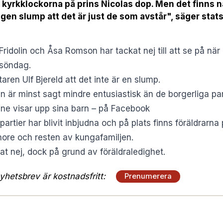
 kyrkklockorna på prins Nicolas dop. Men det finns n
ngen slump att det är just de som avstår", säger statsv
Fridolin och Åsa Romson har tackat nej till att se på när 
 söndag.
ren Ulf Bjereld att det inte är en slump.
kin är minst sagt mindre entusiastisk än de borgerliga par
ne visar upp sina barn – på Facebook
partier har blivit inbjudna och på plats finns föräldrarn
onore och resten av kungafamiljen.
at nej, dock på grund av föräldraledighet.
hetsbrev är kostnadsfritt:
Prenumerera