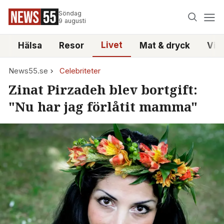
Söndag
9 augusti
Livet
i
Hälsa
Resor
Mat & dryck
Vid
News55.se
Celebriteter
Zinat Pirzadeh blev bortgift:
"Nu har jag förlåtit mamma"