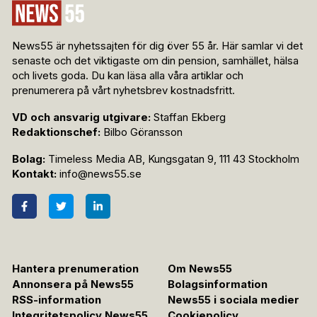
News55 är nyhetssajten för dig över 55 år. Här samlar vi det
senaste och det viktigaste om din pension, samhället, hälsa
och livets goda. Du kan läsa alla våra artiklar och
prenumerera på vårt nyhetsbrev kostnadsfritt.
VD och ansvarig utgivare:
Staffan Ekberg
Redaktionschef:
Bilbo Göransson
Bolag:
Timeless Media AB, Kungsgatan 9, 111 43 Stockholm
Kontakt:
info@news55.se
Hantera prenumeration
Om News55
Annonsera på News55
Bolagsinformation
RSS-information
News55 i sociala medier
Integritetspolicy News55
Cookiepolicy