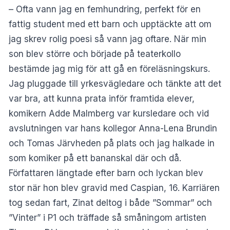
– Ofta vann jag en femhundring, perfekt för en
fattig student med ett barn och upptäckte att om
jag skrev rolig poesi så vann jag oftare. När min
son blev större och började på teaterkollo
bestämde jag mig för att gå en föreläsningskurs.
Jag pluggade till yrkesvägledare och tänkte att det
var bra, att kunna prata inför framtida elever,
komikern Adde Malmberg var kursledare och vid
avslutningen var hans kollegor Anna-Lena Brundin
och Tomas Järvheden på plats och jag halkade in
som komiker på ett bananskal där och då.
Författaren längtade efter barn och lyckan blev
stor när hon blev gravid med Caspian, 16. Karriären
tog sedan fart, Zinat deltog i både ”Sommar” och
”Vinter” i P1 och träffade så småningom artisten